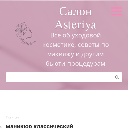
Перейти
Салон
к
контенту
Asteriya
Все об уходовой
косметике, советы по
макияжу и другим
бьюти-процедурам
Поиск:
Главная
маникюр классический