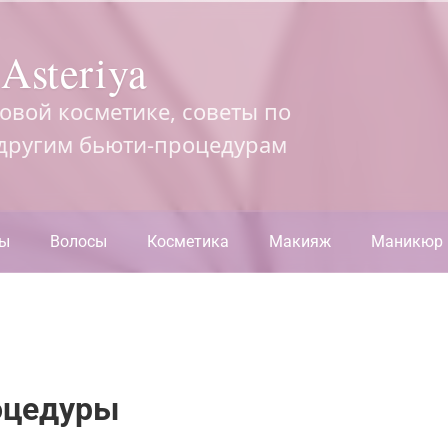
Asteriya
довой косметике, советы по
 другим бьюти-процедурам
ры
Волосы
Косметика
Макияж
Маникюр
оцедуры