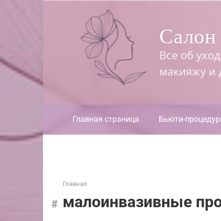
Перейти
к
Салон 
контенту
Все об ухо
макияжу и
Главная страница
Бьюти-процеду
Главная
малоинвазивные пр