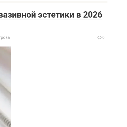
азивной эстетики в 2026
трова
0