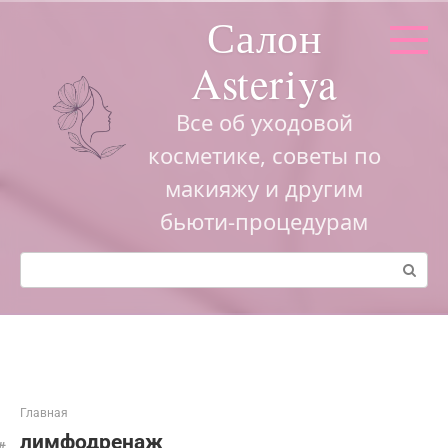
Перейти
Салон
к
контенту
Asteriya
Все об уходовой
косметике, советы по
макияжу и другим
бьюти-процедурам
Поиск:
Главная
лимфодренаж