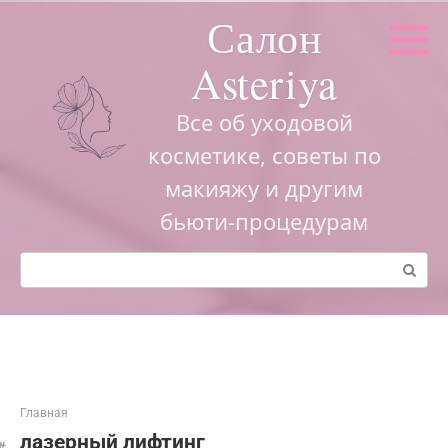
Перейти
Салон
к
контенту
Asteriya
Все об уходовой
косметике, советы по
макияжу и другим
бьюти-процедурам
Поиск:
Главная
лазерный лифтинг