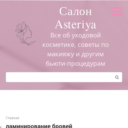
Перейти
Салон
к
контенту
Asteriya
Все об уходовой
косметике, советы по
макияжу и другим
бьюти-процедурам
Поиск:
Главная
ламинирование бровей