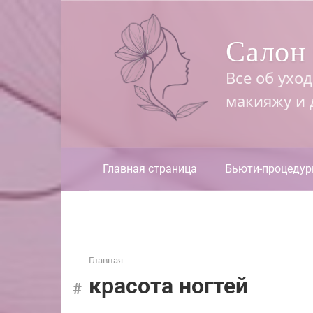
Перейти
к
Салон 
контенту
Все об ухо
макияжу и
Главная страница
Бьюти-процеду
Главная
красота ногтей