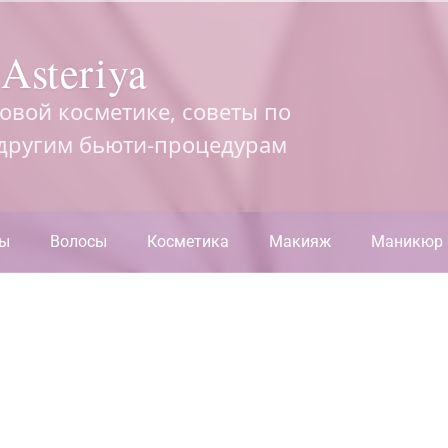
Asteriya
довой косметике, советы по
 другим бьюти-процедурам
ры
Волосы
Косметика
Макияж
Маникюр