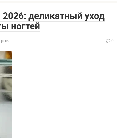
 2026: деликатный уход
ты ногтей
трова
0