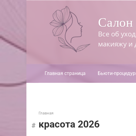
Перейти
к
Салон 
контенту
Все об ухо
макияжу и
Главная страница
Бьюти-процеду
Главная
красота 2026