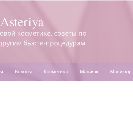
Asteriya
довой косметике, советы по
 другим бьюти-процедурам
ры
Волосы
Косметика
Макияж
Маникюр