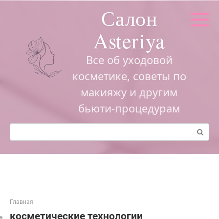
Перейти
Салон
к
контенту
Asteriya
Все об уходовой
косметике, советы по
макияжу и другим
бьюти-процедурам
Поиск:
Главная
косметические технологии