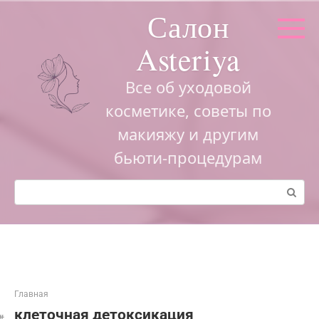
Перейти
Салон
к
контенту
Asteriya
Все об уходовой
косметике, советы по
макияжу и другим
бьюти-процедурам
Поиск:
Главная
клеточная детоксикация