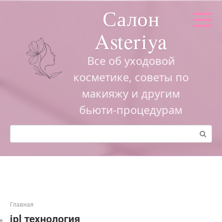
Перейти
Салон
к
контенту
Asteriya
Все об уходовой
косметике, советы по
макияжу и другим
бьюти-процедурам
Поиск:
Главная
ipl технология