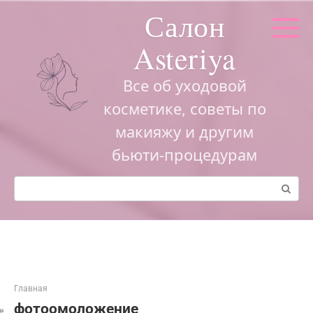
Перейти
Салон
к
контенту
Asteriya
Все об уходовой
косметике, советы по
макияжу и другим
бьюти-процедурам
Поиск:
Главная
фотоомоложение