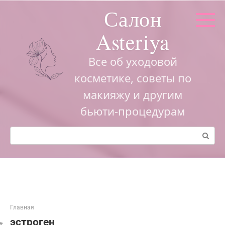
Перейти
Салон
к
контенту
Asteriya
Все об уходовой
косметике, советы по
макияжу и другим
бьюти-процедурам
Поиск:
Главная
эстроген