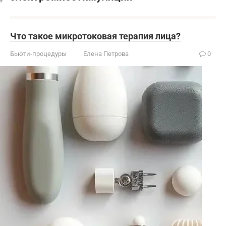
Что такое микротоковая терапия лица?
Бьюти-процедуры
Елена Петрова
0