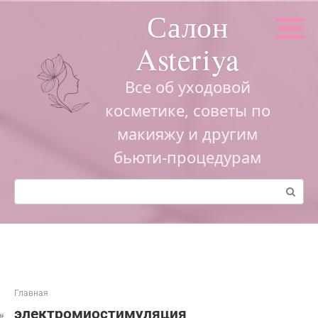
Перейти
Салон
к
контенту
Asteriya
Все об уходовой
косметике, советы по
макияжу и другим
бьюти-процедурам
Поиск:
Главная
электромиостимуляция