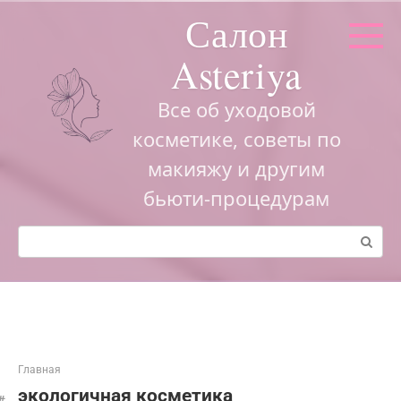
Перейти
Салон
к
контенту
Asteriya
Все об уходовой
косметике, советы по
макияжу и другим
бьюти-процедурам
Поиск:
Главная
экологичная косметика