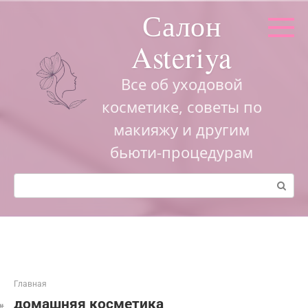
Перейти
Салон
к
контенту
Asteriya
Все об уходовой
косметике, советы по
макияжу и другим
бьюти-процедурам
Поиск:
Главная
домашняя косметика