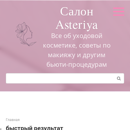
Перейти
Салон
к
контенту
Asteriya
Все об уходовой
косметике, советы по
макияжу и другим
бьюти-процедурам
Поиск:
Главная
быстрый результат