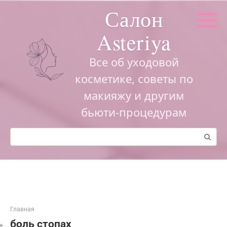
Перейти
Салон
к
контенту
Asteriya
Все об уходовой
косметике, советы по
макияжу и другим
бьюти-процедурам
Поиск:
Главная
боль стопах