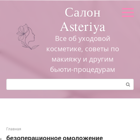
Перейти
Салон
к
контенту
Asteriya
Все об уходовой
косметике, советы по
макияжу и другим
бьюти-процедурам
Поиск:
Главная
безоперационное омоложение