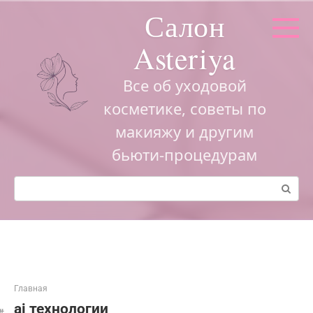
Перейти
Салон
к
контенту
Asteriya
Все об уходовой
косметике, советы по
макияжу и другим
бьюти-процедурам
Поиск:
Главная
ai технологии