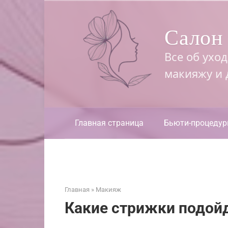
Перейти
к
Салон 
контенту
Все об ухо
макияжу и
Главная страница
Бьюти-процеду
Главная
»
Макияж
Какие стрижки подойд