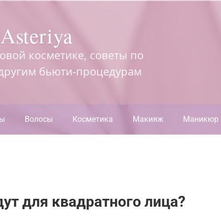
Asteriya
довой косметике, советы по
 другим бьюти-процедурам
ры
Волосы
Косметика
Макияж
Маникюр
ут для квадратного лица?