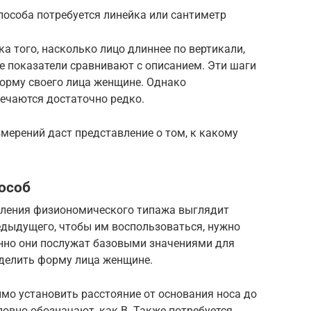
пособа потребуется линейка или сантиметр
а того, насколько лицо длиннее по вертикали,
е показатели сравнивают с описанием. Эти шаги
форму своего лица женщине. Однако
речаются достаточно редко.
мерений даст представление о том, к какому
особ
овления физиономического типажа выглядит
едыдущего, чтобы им воспользоваться, нужно
енно они послужат базовыми значениями для
еделить форму лица женщине.
о установить расстояние от основания носа до
ловно обозначают, как В. Также потребуется