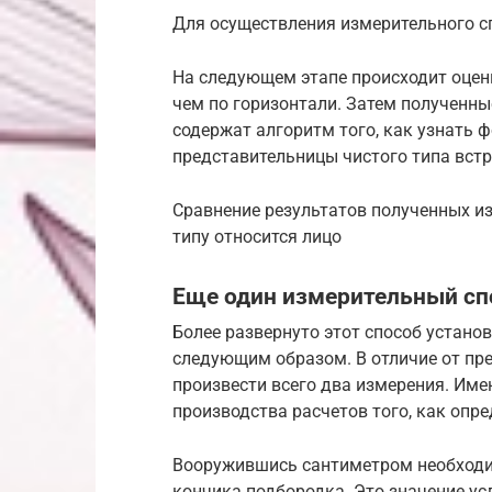
Для осуществления измерительного с
На следующем этапе происходит оценк
чем по горизонтали. Затем полученны
содержат алгоритм того, как узнать 
представительницы чистого типа вст
Сравнение результатов полученных из
типу относится лицо
Еще один измерительный сп
Более развернуто этот способ устан
следующим образом. В отличие от пр
произвести всего два измерения. Им
производства расчетов того, как опр
Вооружившись сантиметром необходим
кончика подбородка. Это значение ус