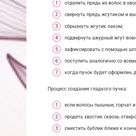
отделить прядь из волос в хво
свернуть прядь жгутиком и вы
сбрызнуть жгутик лаком;
подвернуть ажурный жгут вовну
зафиксировать с помощью шп
поступить аналогично со всем
когда пучок будет оформлен, 
Процесс создания гладкого пучка:
если волосы пышные, торчат и
продеть хвостик сквозь отверс
сместить бублик ближе к конч