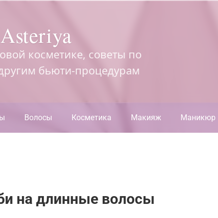
Asteriya
довой косметике, советы по
 другим бьюти-процедурам
ры
Волосы
Косметика
Макияж
Маникюр
сби на длинные волосы