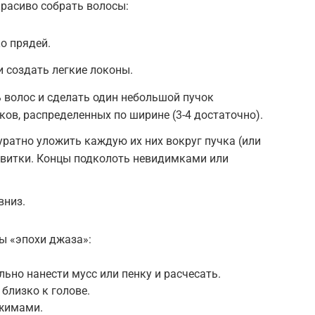
красиво собрать волосы:
о прядей.
 создать легкие локоны.
ь волос и сделать один небольшой пучок
ков, распределенных по ширине (3-4 достаточно).
уратно уложить каждую их них вокруг пучка (или
авитки. Концы подколоть невидимками или
вниз.
ы «эпохи джаза»:
ьно нанести мусс или пенку и расчесать.
близко к голове.
ажимами.