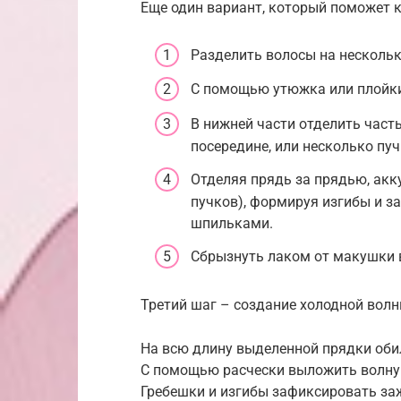
Еще один вариант, который поможет 
Разделить волосы на нескольк
С помощью утюжка или плойки
В нижней части отделить част
посередине, или несколько пуч
Отделяя прядь за прядью, акк
пучков), формируя изгибы и з
шпильками.
Сбрызнуть лаком от макушки 
Третий шаг – создание холодной волн
На всю длину выделенной прядки обил
С помощью расчески выложить волну 
Гребешки и изгибы зафиксировать з