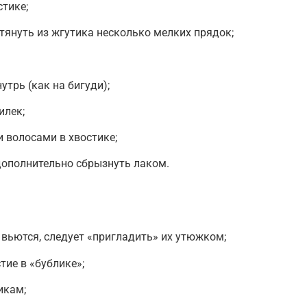
стике;
тянуть из жгутика несколько мелких прядок;
трь (как на бигуди);
илек;
и волосами в хвостике;
дополнительно сбрызнуть лаком.
 вьются, следует «пригладить» их утюжком;
тие в «бублике»;
икам;