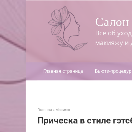
Перейти
к
Салон 
контенту
Все об ухо
макияжу и
Главная страница
Бьюти-процеду
Главная
»
Макияж
Прическа в стиле гэт