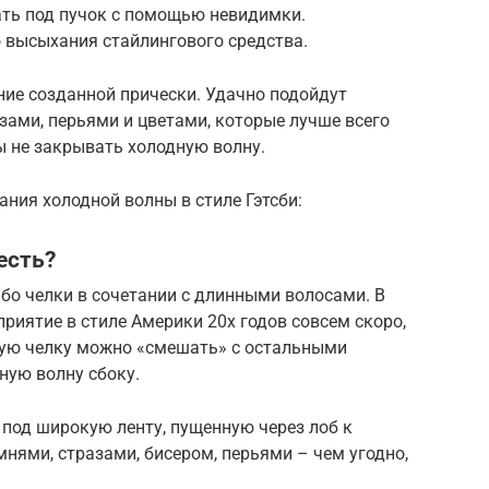
ать под пучок с помощью невидимки.
 высыхания стайлингового средства.
ие созданной прически. Удачно подойдут
зами, перьями и цветами, которые лучше всего
ы не закрывать холодную волну.
ния холодной волны в стиле Гэтсби:
есть?
ибо челки в сочетании с длинными волосами. В
оприятие в стиле Америки 20х годов совсем скоро,
нную челку можно «смешать» с остальными
ную волну сбоку.
под широкую ленту, пущенную через лоб к
нями, стразами, бисером, перьями – чем угодно,