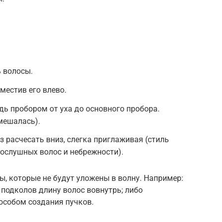
 волосы.
местив его влево.
ь пробором от уха до основного пробора.
мешалась).
з расчесать вниз, слегка приглаживая (стиль
епослушных волос и небрежности).
ы, которые не будут уложены в волну. Например:
подколов длину волос вовнутрь; либо
особом создания пучков.