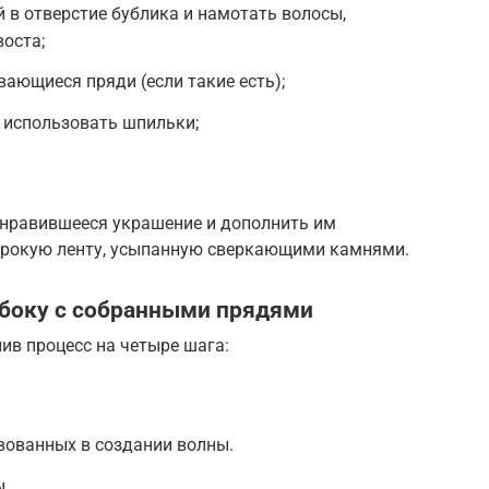
й в отверстие бублика и намотать волосы,
воста;
ающиеся пряди (если такие есть);
 использовать шпильки;
нравившееся украшение и дополнить им
ирокую ленту, усыпанную сверкающими камнями.
сбоку с собранными прядями
ив процесс на четыре шага:
вованных в создании волны.
ы.