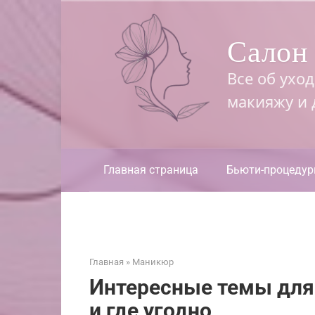
Перейти
к
Салон 
контенту
Все об ухо
макияжу и
Главная страница
Бьюти-процеду
Главная
»
Маникюр
Интересные темы для 
и где угодно