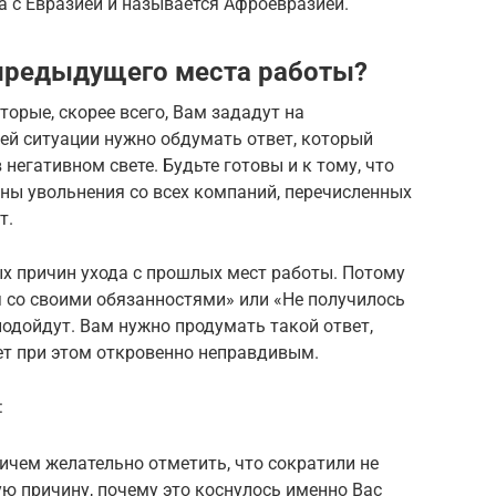
а с Евразией и называется Афроевразией.
 предыдущего места работы?
торые, скорее всего, Вам зададут на
ей ситуации нужно обдумать ответ, который
 негативном свете. Будьте готовы и к тому, что
ны увольнения со всех компаний, перечисленных
т.
ых причин ухода с прошлых мест работы. Потому
я со своими обязанностями» или «Не получилось
подойдут. Вам нужно продумать такой ответ,
дет при этом откровенно неправдивым.
:
ичем желательно отметить, что сократили не
ую причину, почему это коснулось именно Вас