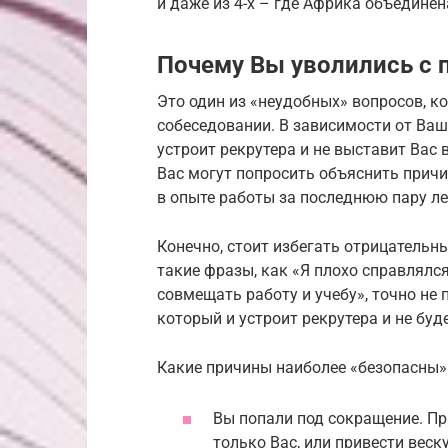
и даже из 4-х – где Африка объединен
Почему Вы уволились с
Это один из «неудобных» вопросов, ко
собеседовании. В зависимости от Ваш
устроит рекрутера и не выставит Вас в
Вас могут попросить объяснить причи
в опыте работы за последнюю пару ле
Конечно, стоит избегать отрицательн
такие фразы, как «Я плохо справлялс
совмещать работу и учебу», точно не 
который и устроит рекрутера и не бу
Какие причины наиболее «безопасны»
Вы попали под сокращение. Пр
только Вас, или привести веск