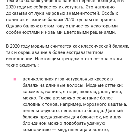
Техника балаяж уверенно заняла первые позиции, и в
2020 году не собирается их уступать. Это наглядно
доказывают луки мировых знаменитостей. Особых
новинок в технике балаяж 2020 год нам не принес.
Однако балаяж в этом году отличается некоторыми
особенностями и новыми цветовыми решениями.
В 2020 году модным считается как классический балаяж,
так и окрашивание в более экстравагантном
исполнении. Настоящим трендом этого сезона стали
такие акценты:
великолепная игра натуральных красок в
балаяж на длинные волосы. Модные оттенки:
карамель, ваниль, янтарь, шоколад, капучино,
мокко. Также возможно сочетание более
холодных тонов, например, морозного каштана,
пепельно-русого, пепельного блонда. Данный
балаяж предназначен для брюнеток, но и для
блондинок можно подобрать удачную
композицию ― мед, пшеница и золото;