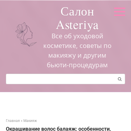
Перейти
Салон
к
контенту
Asteriya
Все об уходовой
косметике, советы по
макияжу и другим
бьюти-процедурам
Поиск:
Главная
»
Макияж
Окрашивание волос балаяж: особенности,