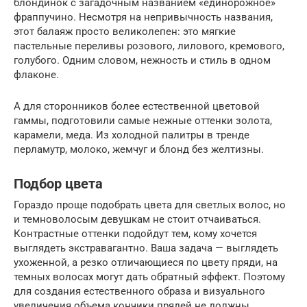
блондинок с загадочным названием «единорожное»
фраппучино. Несмотря на непривычность названия,
этот балаяж просто великолепен: это мягкие
пастельные переливы розового, лилового, кремового,
голубого. Одним словом, нежность и стиль в одном
флаконе.
А для сторонников более естественной цветовой
гаммы, подготовили самые нежные оттенки золота,
карамели, меда. Из холодной палитры в тренде
перламутр, молоко, жемчуг и блонд без желтизны.
Подбор цвета
Гораздо проще подобрать цвета для светлых волос, но
и темноволосым девушкам не стоит отчаиваться.
Контрастные оттенки подойдут тем, кому хочется
выглядеть экстравагантно. Ваша задача — выглядеть
ухоженной, а резко отличающиеся по цвету пряди, на
темных волосах могут дать обратный эффект. Поэтому
для создания естественного образа и визуального
увеличения объема кончики прядей не должны