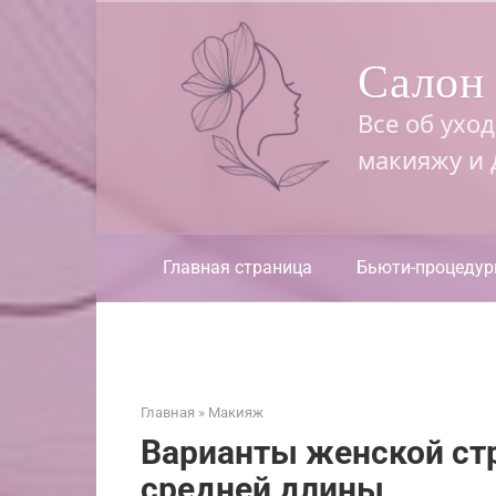
Перейти
к
Салон 
контенту
Все об ухо
макияжу и
Главная страница
Бьюти-процеду
Главная
»
Макияж
Варианты женской ст
средней длины