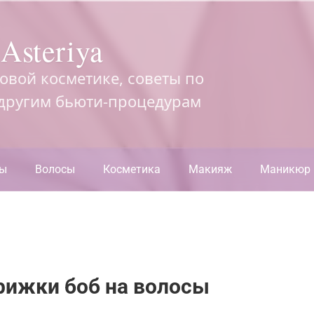
Asteriya
довой косметике, советы по
 другим бьюти-процедурам
ры
Волосы
Косметика
Макияж
Маникюр
рижки боб на волосы