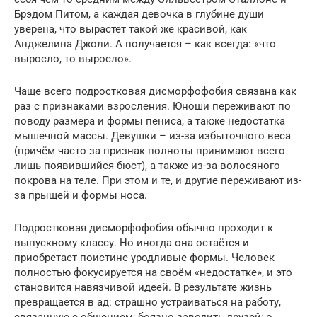
Брэдом Питом, а каждая девочка в глубине души
уверена, что вырастет такой же красивой, как
Анджелина Джоли. А получается – как всегда: «что
выросло, то выросло».
Чаще всего подростковая дисморфофобия связана как
раз с признаками взросления. Юноши переживают по
поводу размера и формы пениса, а также недостатка
мышечной массы. Девушки – из-за избыточного веса
(причём часто за признак полноты принимают всего
лишь появившийся бюст), а также из-за волосяного
покрова на теле. При этом и те, и другие переживают из-
за прыщей и формы носа.
Подростковая дисморфофобия обычно проходит к
выпускному классу. Но иногда она остаётся и
приобретает поистине уродливые формы. Человек
полностью фокусируется на своём «недостатке», и это
становится навязчивой идеей. В результате жизнь
превращается в ад: страшно устраиваться на работу,
связанную с общением; боязно заводить друзей; о