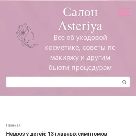
Перейти
Салон
к
контенту
Asteriya
Все об уходовой
косметике, советы по
макияжу и другим
бьюти-процедурам
Поиск:
Главная
Невроз у детей: 13 главных симптомов