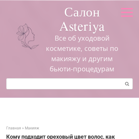
Перейти
Салон
к
контенту
Asteriya
Все об уходовой
косметике, советы по
макияжу и другим
бьюти-процедурам
Поиск:
Главная
»
Макияж
Кому подходит ореховый цвет волос, как