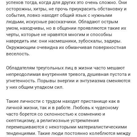
успехов тогда, когда для других это очень сложно. Они
осторожны, хитры, не прочь приукрасить обстановку и
события, ловко находят общий язык с нужными
людьми, искусные рассказчики. Обладают острым
умом, находчивы, но в общении проявляются такие их
черты, которые не нравятся многим и способны
навредить им: они насмешники, зубоскалы, задиры.
Окружающим очевидна их обманчивая поверхностная
веселость.
Обладателям треугольных лиц в жизни часто мешают
непреодолимая внутренняя тревога, душевная пустота и
угнетенность. Порывы энергии и энтузиазма сменяются
у них общим упадком сил.
Такие личности с трудом находят пристанище как в
личной жизни, так и в работе. Любовь к чудесному
часто борется со склонностью к сомнению и
скептицизму, а религиозные устремления
перемешиваются с некоторыми материалистическими
тенденциями. Такие люди постоянно колеблются между