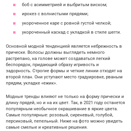
боб с асимметрией и выбритым виском;
ирокез с волнистыми прядями;
укороченное каре с ровной густой челкой;
укороченный каскад с укладкой в стиле шегги.
Основной модной тенденцией является небрежность в
прическе. Волосы должны выглядеть немного
растрепано, на голове может создаваться легкий
беспорядок, придающий образу игривость и
задорность. Строгие формы и четкие линии отходят на
второй план. Они уступают место градуировке, рваным
прядям, укладке «ежик».
Модные тренды влияют не только на форму прически и
длину прядей, но и на их цвет. Так, в 2021 году останется
популярным необычное окрашивание в яркие цвета.
Самые популярные: розовый, сиреневый, голубой,
персиковый, пепельный. Ниже на фото можно увидеть
самые смелые и креативные решения.