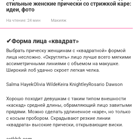
стильные женские прически со стрижкой каре:
идеи, фото
На чтение:
24 мин
Макияж
✔Форма лица «квадрат»
Выбрать прическу женщинам с «квадратной» формой
лица несложно. «Округлять» лицо лучше всего мягкими
ассиметричными линиями с объемом на макушке.
Широкий лоб удачно скроет легкая челка.
Salma HayekOlivia WildeKeira KnightleyRosario Dawson
Хорошо походит девушкам с таким типом внешности
«каскад» средней длины, обрамляющий лицо завитыми
прядями. Можно сделать удлиненное «каре», но только
с косым пробором. Скрадывают резкие линии
«квадрата» высокие прически, открывающие виски.
astkhik.com