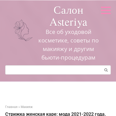
Перейти
Салон
к
контенту
Asteriya
Все об уходовой
косметике, советы по
макияжу и другим
бьюти-процедурам
Поиск:
Главная
»
Макияж
Стрижка женская каре: мода 2021-2022 года.