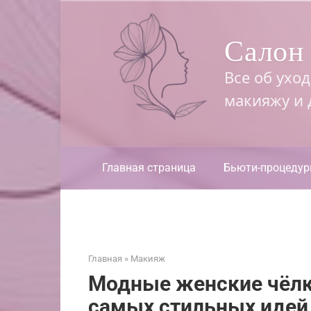
Перейти
к
Салон 
контенту
Все об ухо
макияжу и
Главная страница
Бьюти-процеду
Главная
»
Макияж
Модные женские чёлк
самых стильных идей