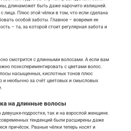
лины, длинаможет быть даже нарочито излишней.
с лица. Плюс этой чёлки в том, что если сделана
бовать особой заботы. Главное – вовремя ее
сть – та, за которой стоит регулярная забота и
сно смотрится с длинными волосами. А если вам
ожно поэкспериментировать с цветами волос.
олосы насыщенных, кислотных тонов плюс
о и необычно за счёт цветовых и смысловых
.
лка на длинные волосы
а девушке-подростке, так и на взрослой женщине.
 современных тенденций были расширены даже
ся причёсок. Рваные чёлки теперь носят и