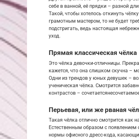
себе в ванной, её прядки – разной д
Такой, чтобы хотелось откинуть чёлку 
грамотным мастером, то не будет тре
подстригать, ведь настоящая небрежно
уход.
Прямая классическая чёлка
Это чёлка девочки-отличницы. Прекра
кажется, что она слишком скучна – м
Одни из трендов у юных девушек – в
ученическая чёлка. Смотрится забавн
контрастов – сочетаетсянесочетаемое
Перьевая, или же рваная чё
Такая чёлка отлично смотрится как н
Естественным образом с появлением
нормы офисного дресс-кода, касающие