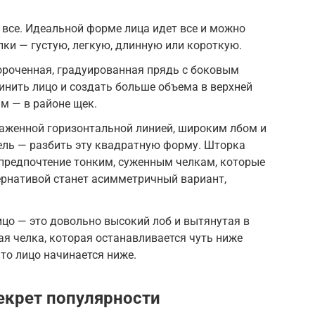
все. Идеальной форме лица идет все и можно
ки — густую, легкую, длинную или короткую.
ороченная, градуированная прядь с боковым
инить лицо и создать больше объема в верхней
ам — в районе щек.
аженной горизонтальной линией, широким лбом и
ель — разбить эту квадратную форму. Шторка
 предпочтение тонким, суженным челкам, которые
ернативой станет асимметричный вариант,
цо — это довольно высокий лоб и вытянутая в
я челка, которая останавливается чуть ниже
что лицо начинается ниже.
секрет популярности