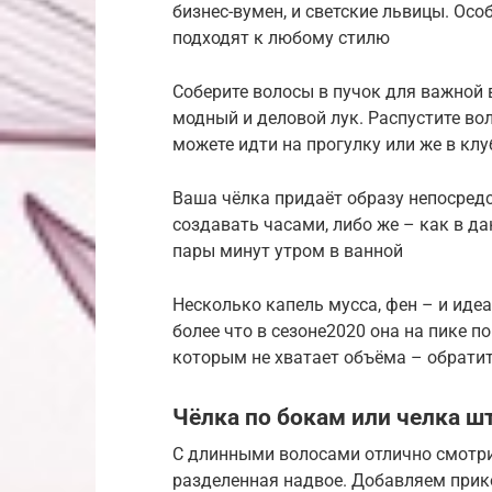
бизнес-вумен, и светские львицы. Особ
подходят к любому стилю
Соберите волосы в пучок для важной 
модный и деловой лук. Распустите во
можете идти на прогулку или же в клу
Ваша чёлка придаёт образу непосред
создавать часами, либо же – как в д
пары минут утром в ванной
Несколько капель мусса, фен – и иде
более что в сезоне2020 она на пике по
которым не хватает объёма – обратит
Чёлка по бокам или челка ш
С длинными волосами отлично смотрит
разделенная надвое. Добавляем прико