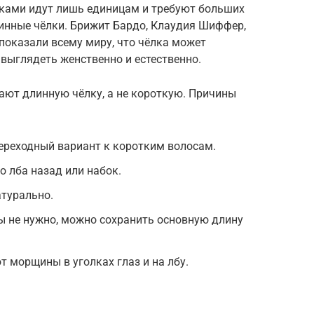
лками идут лишь единицам и требуют больших
линные чёлки. Брижит Бардо, Клаудия Шиффер,
показали всему миру, что чёлка может
выглядеть женственно и естественно.
ют длинную чёлку, а не короткую. Причины
ереходный вариант к коротким волосам.
о лба назад или набок.
атурально.
ы не нужно, можно сохранить основную длину
 морщины в уголках глаз и на лбу.