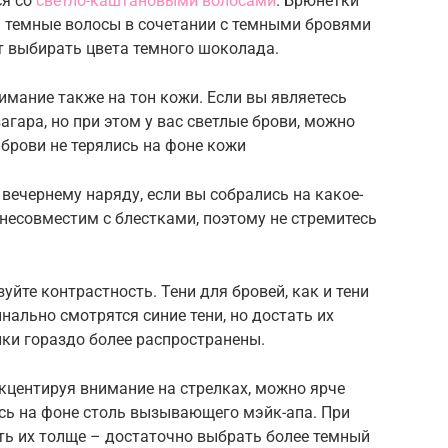
ся со
светло-каштановыми волосами
. Брюнетки
: темные волосы в сочетании с темными бровями
ет выбирать цвета темного шоколада.
имание также на тон кожи. Если вы являетесь
гара, но при этом у вас светлые брови, можно
 брови не терялись на фоне кожи
к вечернему наряду, если вы собрались на какое-
несовместим с блестками, поэтому не стремитесь
уйте контрастность. Тени для бровей, как и тени
нально смотрятся синие тени, но достать их
ки гораздо более распространены.
акцентируя внимание на стрелках, можно ярче
ись на фоне столь вызывающего мэйк-апа. При
ть их толще – достаточно выбрать более темный