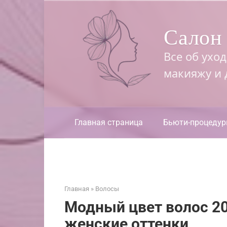
Перейти
к
Салон 
контенту
Все об ухо
макияжу и
Главная страница
Бьюти-процеду
Главная
»
Волосы
Модный цвет волос 2
женские оттенки