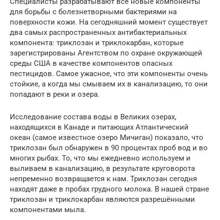
Специалисты разрабатывают все новые компоненты
для борьбы с болезнетворными бактериями на
поверхности кожи. На сегодняшний момент существует
два самых распространенных антибактериальных
компонента: триклозан и триклокарбан, которые
зарегистрированы Агентством по охране окружающей
среды США в качестве компонентов опасных
пестицидов. Самое ужасное, что эти компоненты очень
стойкие, а когда мы смываем их в канализацию, то они
попадают в реки и озера.
Исследование состава воды в Великих озерах,
находящихся в Канаде и питающих Атлантический
океан (самое известное озеро Мичиган) показало, что
триклозан был обнаружен в 90 процентах проб вод и во
многих рыбах. То, что мы ежедневно используем и
выливаем в канализацию, в результате круговорота
непременно возвращается к нам. Триклозан сегодня
находят даже в пробах грудного молока. В нашей стране
триклозан и триклокарбан являются разрешёнными
компонентами мыла.