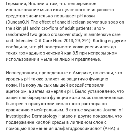
Германии, Японии о том, что непрерывное
использование мыла или щелочного очищаюшего
средства значительно повышает рН кожи
(DuncanC.N.The effect of anacid icclean server sus soap on
the skin pH andmicro-flora of adult patients: anon-
randomized two group crossover study in anintensive care
unit. Intensive Crit Care Nurs 2013; 29, 291). Korting и другие
сообщили, что рН поверхности кожи увеличился до
таких громадных значений как 8,5 при непрерывном
использовании мыла на лицо и предплечье.
Исследования, проведенные в Америке, показали, что
уровень pH также влияет на защитную функцию
кожи. На кожу лысых мышей воздействовали
ацетоном, а затем измеряли pH. Было установлено, что
защитная барьерная функция кожи восстанавливалась
быстрее в присутствии кислотного раствора по
сравнению с нейтральным. В статье журнала Journal of
Investigative Dermatology Hatano и другие показали, что
поддержание кислой среды в липидном слое с
помощью применения альфагидроксикислот (AHA) и