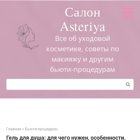
Перейти
Салон
к
контенту
Asteriya
Все об уходовой
косметике, советы по
макияжу и другим
бьюти-процедурам
Поиск:
Главная
»
Бьюти-процедуры
Гель для душа: для чего нужен, особенности,