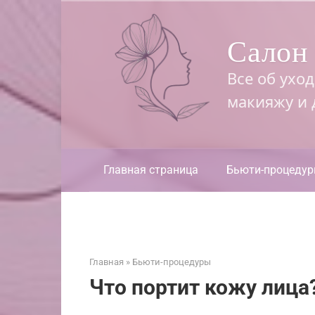
Перейти
к
Салон 
контенту
Все об ухо
макияжу и
Главная страница
Бьюти-процеду
Главная
»
Бьюти-процедуры
Что портит кожу лица