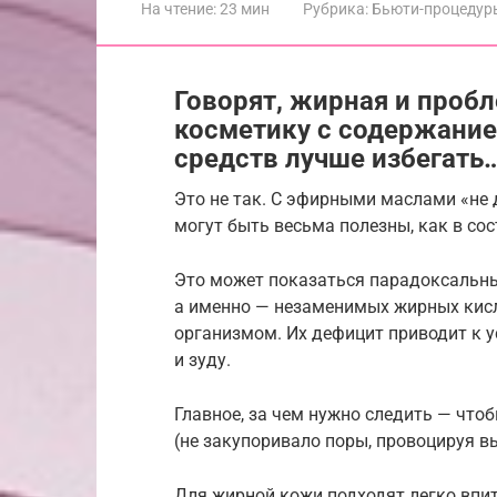
На чтение:
23 мин
Рубрика:
Бьюти-процедур
Говорят, жирная и пробл
косметику с содержание
средств лучше избегать
Это не так. С эфирными маслами «не 
могут быть весьма полезны, как в сос
Это может показаться парадоксальным
а именно — незаменимых жирных кисл
организмом. Их дефицит приводит к 
и зуду.
Главное, за чем нужно следить — чт
(не закупоривало поры, провоцируя в
Для жирной кожи подходят легко впи