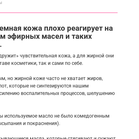
ы
емная кожа плохо реагирует на
м эфирных масел и таких
…
дружит» чувствительная кожа, а для жирной они
таве косметики, так и сами по себе.
, но жирной коже часто не хватает жиров,
от, которые не синтезируются нашим
усилению воспалительных процессов, шелушению
обы используемое масло не было комедогенным
ысыпания и покраснения).
тывающиеся масла, которые стягивают и сужают