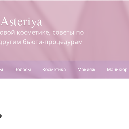
Asteriya
довой косметике, советы по
 другим бьюти-процедурам
ры
Волосы
Косметика
Макияж
Маникюр
?