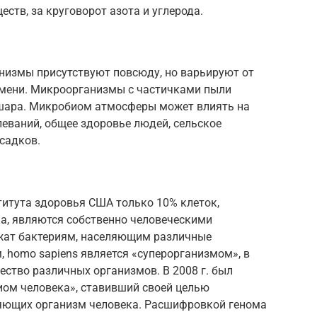
ств, за круговорот азота и углерода.
анизмы присутствуют повсюду, но варьируют от
ремени. Микроорганизмы с частичками пыли
 шара. Микробиом атмосферы может влиять на
еваний, общее здоровье людей, сельское
садков.
итута здоровья США только 10% клеток,
ка, являются собственно человеческими
жат бактериям, населяющим различные
 homo sapiens является «суперорганизмом», в
ство различных организмов. В 2008 г. был
ом человека», ставивший своей целью
ляющих организм человека. Расшифровкой генома