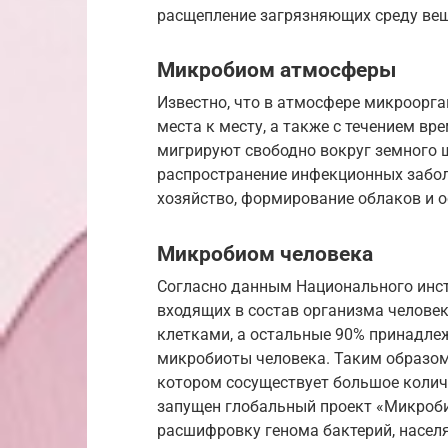
расщепление загрязняющих среду веще
Микробиом атмосферы
Известно, что в атмосфере микроорг
места к месту, а также с течением в
мигрируют свободно вокруг земного
распространение инфекционных забол
хозяйство, формирование облаков и о
Микробиом человека
Согласно данным Национального инст
входящих в состав организма челове
клетками, а остальные 90% принадле
микробиоты человека. Таким образом,
котором сосуществует большое количе
запущен глобальный проект «Микроби
расшифровку генома бактерий, насе