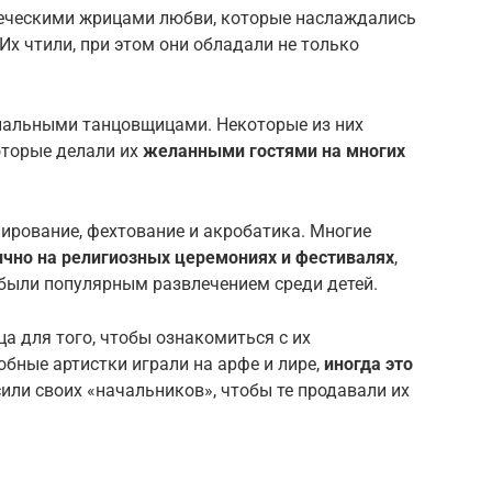
еческими жрицами любви, которые наслаждались
х чтили, при этом они обладали не только
нальными танцовщицами. Некоторые из них
оторые делали их
желанными гостями на многих
лирование, фехтование и акробатика. Многие
ично на религиозных церемониях и фестивалях
,
и были популярным развлечением среди детей.
ца для того, чтобы ознакомиться с их
бные артистки играли на арфе и лире,
иногда это
сили своих «начальников», чтобы те продавали их