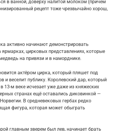
ся в ванной, доверху налитой молоком (причем
ернизированный рецепт тоже чрезвычайно хорош,
ника активно начинают демонстрировать
а ярмарках, цирковых представлениях, которые
 медведь на привязи и в наморднике.
новится актёром цирка, который пляшет под
ов и веселит публику. Королевский дар, который
 в 13-м веке исчезает уже даже из княжеских
верных странах ещё оставались диковинкой —
Норвегии. В средневековых гербах редко
ящая фигура, которая может обыграть
орой главным зверем был лев, начинает брать