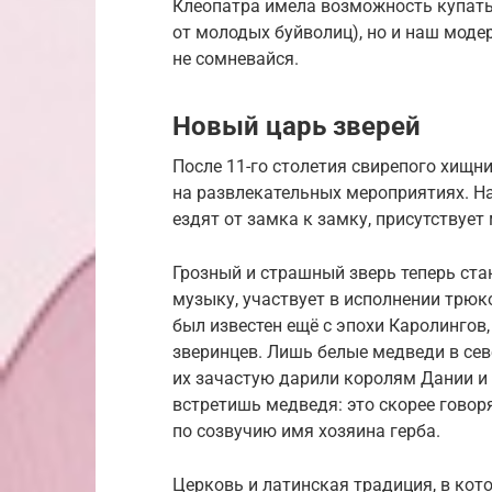
Клеопатра имела возможность купать
от молодых буйволиц), но и наш мод
не сомневайся.
Новый царь зверей
После 11-го столетия свирепого хищ
на развлекательных мероприятиях. Н
ездят от замка к замку, присутствует
Грозный и страшный зверь теперь ста
музыку, участвует в исполнении трюк
был известен ещё с эпохи Каролингов,
зверинцев. Лишь белые медведи в се
их зачастую дарили королям Дании и 
встретишь медведя: это скорее говор
по созвучию имя хозяина герба.
Церковь и латинская традиция, в кот