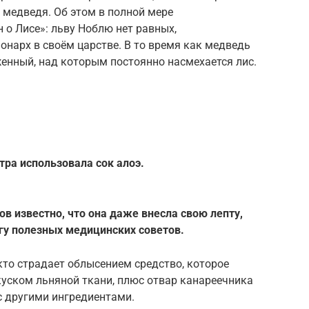
й медведя. Об этом в полной мере
 о Лисе»: льву Ноблю нет равных,
нарх в своём царстве. В то время как медведь
енный, над которым постоянно насмехается лис.
тра использовала сок алоэ.
ов известно, что она даже внесла свою лепту,
игу полезных медицинских советов.
то страдает облысением средство, которое
куском льняной ткани, плюс отвар канареечника
с другими ингредиентами.