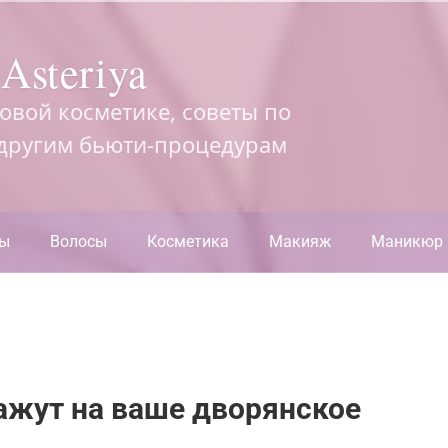
Asteriya
довой косметике, советы по
 другим бьюти-процедурам
ры
Волосы
Косметика
Макияж
Маникюр
ажут на ваше дворянское