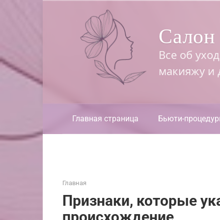
Перейти
к
Салон 
контенту
Все об ухо
макияжу и
Главная страница
Бьюти-процеду
Главная
Признаки, которые ук
происхождение