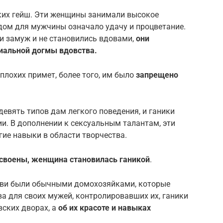
ских гейш. Эти женщины занимали высокое
ядом для мужчины означало удачу и процветание.
и замуж и не становились вдовами,
они
иальной догмы вдовства.
плохих примет, более того, им было
запрещено
евять типов дам легкого поведения, и ганики
и. В дополнении к сексуальным талантам, эти
ие навыки в области творчества.
 освоены, женщина становилась ганикой
.
бви были обычными домохозяйками, которые
а для своих мужей, контролировавших их, ганики
вских дворах, а
об их красоте и навыках