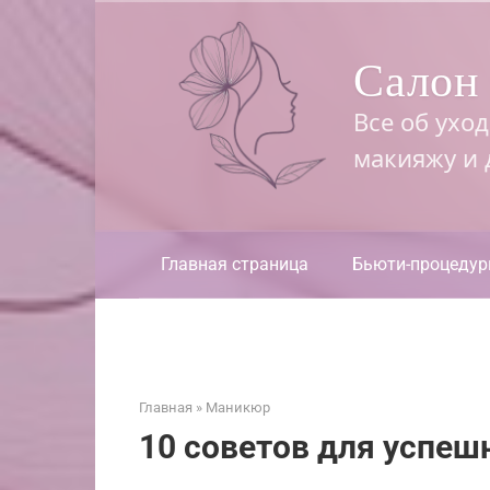
Перейти
к
Салон 
контенту
Все об ухо
макияжу и
Главная страница
Бьюти-процеду
Главная
»
Маникюр
10 советов для успеш