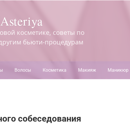
Asteriya
довой косметике, советы по
 другим бьюти-процедурам
ры
Волосы
Косметика
Макияж
Маникюр
ного собеседования