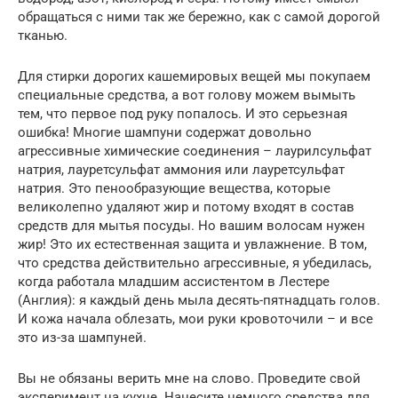
обращаться с ними так же бережно, как с самой дорогой
тканью.
Для стирки дорогих кашемировых вещей мы покупаем
специальные средства, а вот голову можем вымыть
тем, что первое под руку попалось. И это серьезная
ошибка! Многие шампуни содержат довольно
агрессивные химические соединения – лаурилсульфат
натрия, лауретсульфат аммония или лауретсульфат
натрия. Это пенообразующие вещества, которые
великолепно удаляют жир и потому входят в состав
средств для мытья посуды. Но вашим волосам нужен
жир! Это их естественная защита и увлажнение. В том,
что средства действительно агрессивные, я убедилась,
когда работала младшим ассистентом в Лестере
(Англия): я каждый день мыла десять-пятнадцать голов.
И кожа начала облезать, мои руки кровоточили – и все
это из-за шампуней.
Вы не обязаны верить мне на слово. Проведите свой
эксперимент на кухне. Нанесите немного средства для