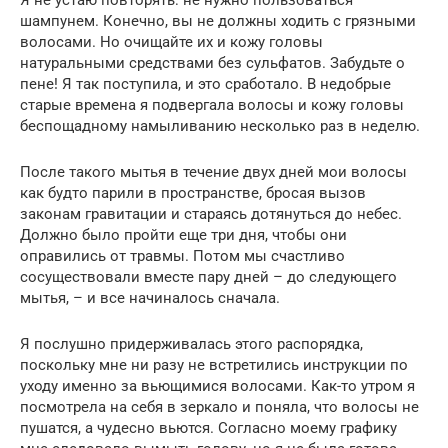
Я не устаю повторять: не нужно пользоваться
шампунем. Конечно, вы не должны ходить с грязными
волосами. Но очищайте их и кожу головы
натуральными средствами без сульфатов. Забудьте о
пене! Я так поступила, и это сработало. В недобрые
старые времена я подвергала волосы и кожу головы
беспощадному намыливанию несколько раз в неделю.
После такого мытья в течение двух дней мои волосы
как будто парили в пространстве, бросая вызов
законам гравитации и стараясь дотянуться до небес.
Должно было пройти еще три дня, чтобы они
оправились от травмы. Потом мы счастливо
сосуществовали вместе пару дней – до следующего
мытья, – и все начиналось сначала.
Я послушно придерживалась этого распорядка,
поскольку мне ни разу не встретились инструкции по
уходу именно за вьющимися волосами. Как-то утром я
посмотрела на себя в зеркало и поняла, что волосы не
пушатся, а чудесно вьются. Согласно моему графику