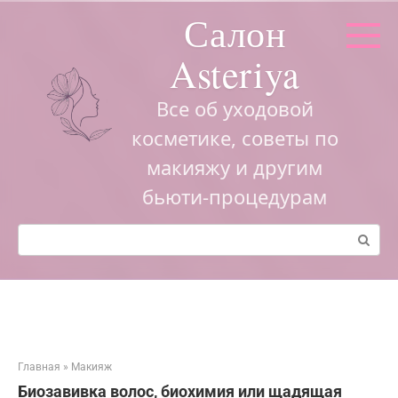
Перейти
Салон
к
контенту
Asteriya
Все об уходовой
косметике, советы по
макияжу и другим
бьюти-процедурам
Поиск:
Главная
»
Макияж
Биозавивка волос, биохимия или щадящая