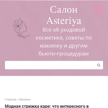
Перейти
Салон
к
контенту
Asteriya
Все об уходовой
косметике, советы по
макияжу и другим
бьюти-процедурам
Поиск:
Главная
»
Макияж
Модная стрижка каре: что интересного в