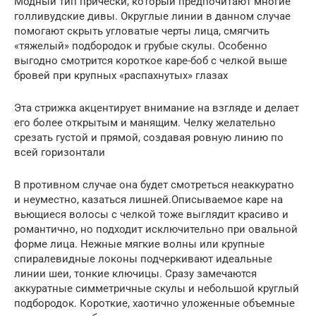
Модный тип прически, который предпочитают многие
голливудские дивы. Округлые линии в данном случае
помогают скрыть угловатые черты лица, смягчить
«тяжелый» подбородок и грубые скулы. Особенно
выгодно смотрится короткое каре-боб с челкой выше
бровей при крупных «распахнутых» глазах
Эта стрижка акцентирует внимание на взгляде и делает
его более открытым и манящим. Челку желательно
срезать густой и прямой, создавая ровную линию по
всей горизонтали
В противном случае она будет смотреться неаккуратно
и неуместно, казаться лишней.Описываемое каре на
вьющиеся волосы с челкой тоже выглядит красиво и
романтично, но подходит исключительно при овальной
форме лица. Нежные мягкие волны или крупные
спиралевидные локоны подчеркивают идеальные
линии шеи, тонкие ключицы. Сразу замечаются
аккуратные симметричные скулы и небольшой круглый
подбородок. Короткие, хаотично уложенные объемные