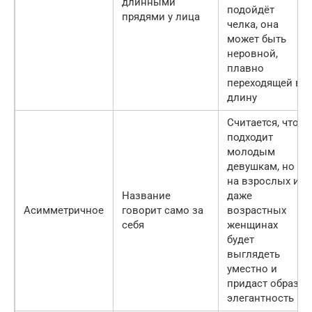
длинными
подойдёт
прядями у лица
челка, она
может быть
неровной,
плавно
переходящей в
длину
Считается, что
подходит
молодым
девушкам, но и
на взрослых и
Название
даже
Асимметричное
говорит само за
возрастных
себя
женщинах
будет
выглядеть
уместно и
придаст образу
элегантность