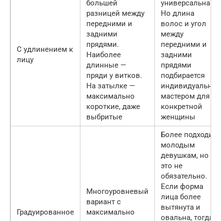
большей
универсальна.
разницей между
Но длина
передними и
волос и угол
задними
между
прядями.
передними и
С удлинением к
Наиболее
задними
лицу
длинные —
прядями
пряди у витков.
подбирается
На затылке —
индивидуально
максимально
мастером для
короткие, даже
конкретной
выбритые
женщины
Более подходит
молодым
девушкам, но
это не
обязательно.
Если форма
Многоуровневый
лица более
вариант с
вытянута и
Градуированное
максимально
овальна, тогда