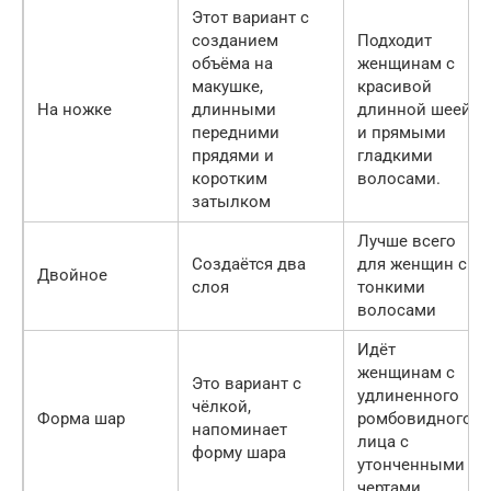
Этот вариант с
созданием
Подходит
объёма на
женщинам с
макушке,
красивой
На ножке
длинными
длинной шеей
передними
и прямыми
прядями и
гладкими
коротким
волосами.
затылком
Лучше всего
Создаётся два
для женщин с
Двойное
слоя
тонкими
волосами
Идёт
женщинам с
Это вариант с
удлиненного
чёлкой,
Форма шар
ромбовидного
напоминает
лица с
форму шара
утонченными
чертами