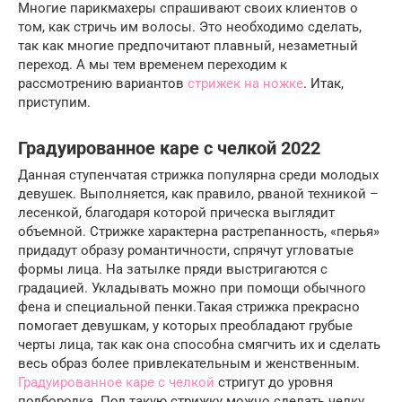
Многие парикмахеры спрашивают своих клиентов о
том, как стричь им волосы. Это необходимо сделать,
так как многие предпочитают плавный, незаметный
переход. А мы тем временем переходим к
рассмотрению вариантов
стрижек на ножке
. Итак,
приступим.
Градуированное каре с челкой 2022
Данная ступенчатая стрижка популярна среди молодых
девушек. Выполняется, как правило, рваной техникой –
лесенкой, благодаря которой прическа выглядит
объемной. Стрижке характерна растрепанность, «перья»
придадут образу романтичности, спрячут угловатые
формы лица. На затылке пряди выстригаются с
градацией. Укладывать можно при помощи обычного
фена и специальной пенки.Такая стрижка прекрасно
помогает девушкам, у которых преобладают грубые
черты лица, так как она способна смягчить их и сделать
весь образ более привлекательным и женственным.
Градуированное каре с челкой
стригут до уровня
подбородка. Под такую стрижку можно сделать челку