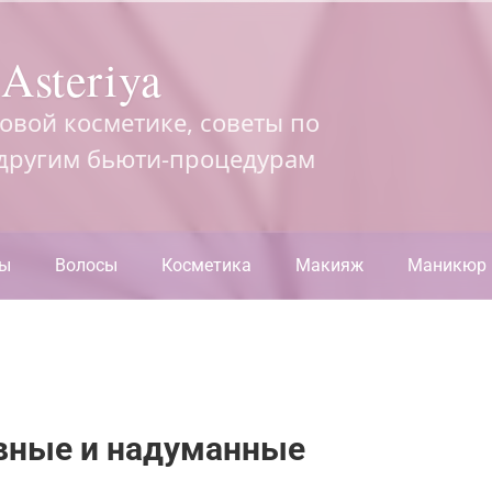
Asteriya
довой косметике, советы по
 другим бьюти-процедурам
ры
Волосы
Косметика
Макияж
Маникюр
ивные и надуманные