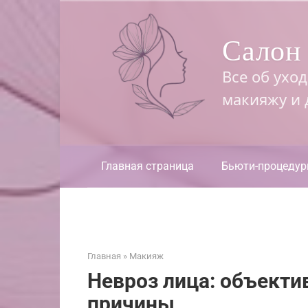
Перейти
к
Салон 
контенту
Все об ухо
макияжу и
Главная страница
Бьюти-процеду
Главная
»
Макияж
Невроз лица: объект
причины