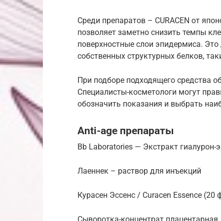
Среди препаратов – CURACEN от японс
позволяет заметно снизить темпы кле
поверхностные слои эпидермиса. Это 
собственных структурных белков, таки
При подборе подходящего средства об
Специалисты-косметологи могут прав
обозначить показания и выбрать наиб
Anti-age препараты
Bb Laboratories — Экстракт гиалурон
Лаеннек – раствор для инъекций
Курасен Эссенс / Curacen Essence (20 
Cыворотка-концентрат плацентарная