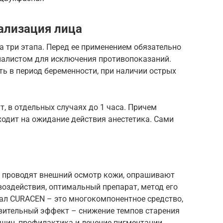
ализация лица
 три этапа. Перед ее применением обязательно
иалистом для исключения противопоказаний.
ть в период беременности, при наличии острых
, в отдельных случаях до 1 часа. Причем
ходит на ожидание действия анестетика. Сами
и проводят внешний осмотр кожи, опрашивают
воздействия, оптимальный препарат, метод его
ал CURACEN – это многокомпонентное средство,
ительный эффект – снижение темпов старения
щин, профилактика и лечение пигментации.