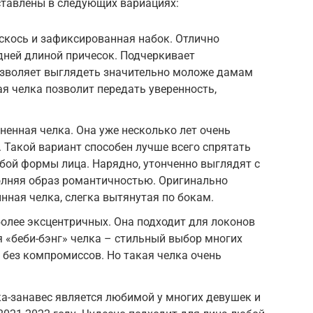
ставлены в следующих вариациях:
скось и зафиксированная набок. Отлично
едней длиной причесок. Подчеркивает
позволяет выглядеть значительно моложе дамам
ая челка позволит передать уверенность,
ненная челка. Она уже несколько лет очень
. Такой вариант способен лучше всего спрятать
бой формы лица. Нарядно, утонченно выглядят с
олняя образ романтичностью. Оригинально
нная челка, слегка вытянутая по бокам.
более эксцентричных. Она подходит для локонов
 «беби-бэнг» челка – стильный выбор многих
без компромиссов. Но такая челка очень
ка-занавес является любимой у многих девушек и