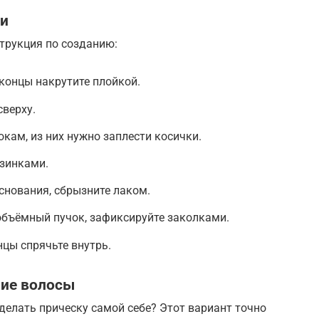
ми
трукция по созданию:
концы накрутите плойкой.
сверху.
окам, из них нужно заплести косички.
езинками.
основания, сбрызните лаком.
 объёмный пучок, зафиксируйте заколками.
нцы спрячьте внутрь.
ние волосы
делать прическу самой себе? Этот вариант точно