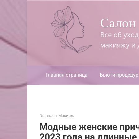
Перейти
к
Салон 
контенту
Все об ухо
макияжу и
Главная страница
Бьюти-процеду
Главная
»
Макияж
Модные женские прич
2023 года на длинные,