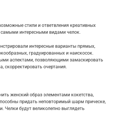
.
евозможные стили и ответвления креативных
с самыми интересными видами челок.
нстрировали интересные варианты прямых,
аркообразных, градуированных и наискосок.
ными аспектами, позволяющими замаскировать
а, скорректировать очертания.
ить женский образ элементами кокетства,
 способны придать неповторимый шарм прическе,
. Челки будут великолепно выглядеть