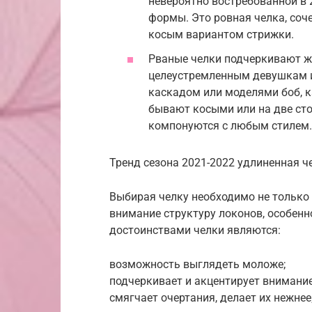
невероятно востребованной в 
формы. Это ровная челка, соч
косым вариантом стрижки.
Рваные челки подчеркивают жи
целеустремленным девушкам 
каскадом или моделями боб, к
бывают косыми или на две ст
компонуются с любым стилем.
Тренд сезона 2021-2022 удлиненная ч
Выбирая челку необходимо не только 
внимание структуру локонов, особен
достоинствами челки являются:
возможность выглядеть моложе;
подчеркивает и акцентирует внимание
смягчает очертания, делает их нежнее