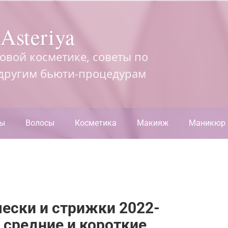
Asteriya
довой косметике, советы по
 другим бьюти-процедурам
ры
Волосы
Косметика
Макияж
Маникюр
ески и стрижки 2022-
 средние и короткие