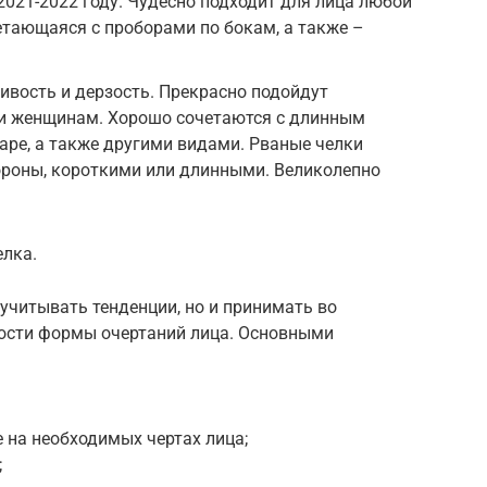
2021-2022 году. Чудесно подходит для лица любой
етающаяся с проборами по бокам, а также –
вость и дерзость. Прекрасно подойдут
и женщинам. Хорошо сочетаются с длинным
аре, а также другими видами. Рваные челки
ороны, короткими или длинными. Великолепно
елка.
учитывать тенденции, но и принимать во
ности формы очертаний лица. Основными
 на необходимых чертах лица;
;