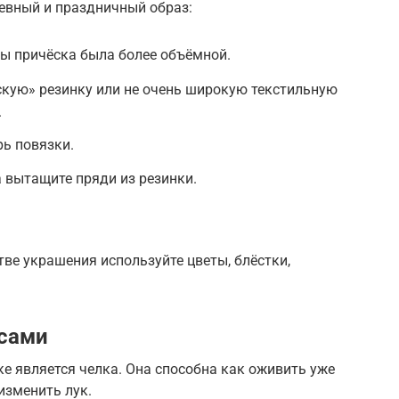
евный и праздничный образ:
бы причёска была более объёмной.
скую» резинку или не очень широкую текстильную
.
рь повязки.
а вытащите пряди из резинки.
стве украшения используйте цветы, блёстки,
осами
е является челка. Она способна как оживить уже
изменить лук.