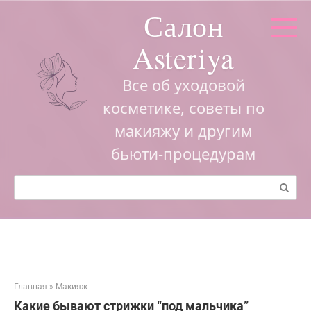
Перейти
Салон
к
контенту
Asteriya
Все об уходовой
косметике, советы по
макияжу и другим
бьюти-процедурам
Поиск:
Главная
»
Макияж
Какие бывают стрижки “под мальчика”