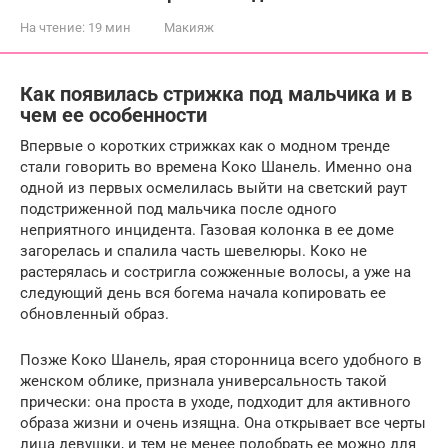
На чтение:
19 мин
Макияж
Как появилась стрижка под мальчика и в
чем ее особенности
Впервые о коротких стрижках как о модном тренде
стали говорить во времена Коко Шанель. Именно она
одной из первых осмелилась выйти на светский раут
подстриженной под мальчика после одного
неприятного инцидента. Газовая колонка в ее доме
загорелась и спалила часть шевелюры. Коко не
растерялась и состригла сожженные волосы, а уже на
следующий день вся богема начала копировать ее
обновленный образ.
Позже Коко Шанель, ярая сторонница всего удобного в
женском облике, признала универсальность такой
прически: она проста в уходе, подходит для активного
образа жизни и очень изящна. Она открывает все черты
лица девушки, и тем не менее подобрать ее можно для