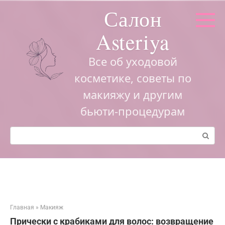
Перейти
Салон
к
контенту
Asteriya
Все об уходовой
косметике, советы по
макияжу и другим
бьюти-процедурам
Поиск:
Главная
»
Макияж
Прически с крабиками для волос: возвращение