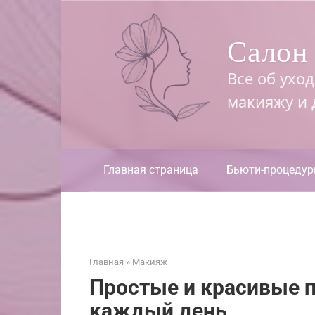
Перейти
к
Салон 
контенту
Все об ухо
макияжу и
Главная страница
Бьюти-процеду
Главная
»
Макияж
Простые и красивые п
каждый день