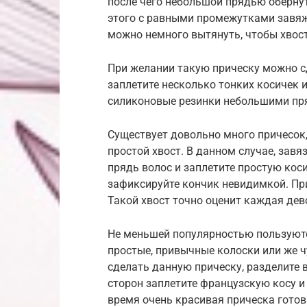
после чего небольшой прядью оберну
этого с равными промежутками завя
можно немного вытянуть, чтобы хвос
При желании такую прическу можно сд
заплетите несколько тонких косичек 
силиконовые резинки небольшими пр
Существует довольно много причесок,
простой хвост. В данном случае, завя
прядь волос и заплетите простую коси
зафиксируйте кончик невидимкой. Пр
Такой хвост точно оценит каждая дев
Не меньшей популярностью пользуются
простые, привычные колоски или же ч
сделать данную прическу, разделите 
сторон заплетите французскую косу и 
время очень красивая прическа готов