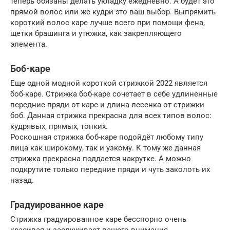
теперь обязаны делать укладку ежедневно. А будет это
прямой волос или же кудри это ваш выбор. Выпрямить
короткий волос каре лучше всего при помощи фена,
щетки брашинга и утюжка, как закрепляющего
элемента.
Боб-каре
Еще одной модной короткой стрижкой 2022 является
боб-каре. Стрижка боб-каре сочетает в себе удлиненные
передние пряди от каре и длина лесенка от стрижки
боб. Данная стрижка прекрасна для всех типов волос:
кудрявых, прямых, тонких.
Роскошная стрижка боб-каре подойдёт любому типу
лица как широкому, так и узкому. К тому же данная
стрижка прекрасна поддается накрутке. А можно
подкрутите только передние пряди и чуть заколоть их
назад.
Градуированное каре
Стрижка градуированное каре бесспорно очень