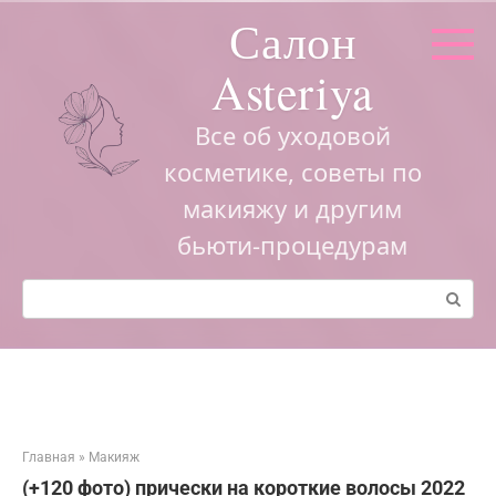
Перейти
Салон
к
контенту
Asteriya
Все об уходовой
косметике, советы по
макияжу и другим
бьюти-процедурам
Поиск:
Главная
»
Макияж
(+120 фото) прически на короткие волосы 2022