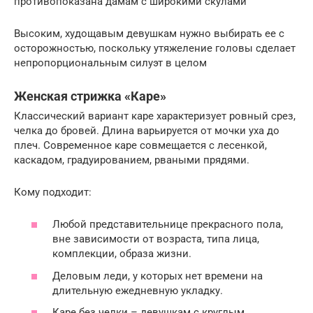
противопоказана дамам с широкими скулами
Высоким, худощавым девушкам нужно выбирать ее с
осторожностью, поскольку утяжеление головы сделает
непропорциональным силуэт в целом
Женская стрижка «Каре»
Классический вариант каре характеризует ровный срез,
челка до бровей. Длина варьируется от мочки уха до
плеч. Современное каре совмещается с лесенкой,
каскадом, градуированием, рваными прядями.
Кому подходит:
Любой представительнице прекрасного пола,
вне зависимости от возраста, типа лица,
комплекции, образа жизни.
Деловым леди, у которых нет времени на
длительную ежедневную укладку.
Каре без челки – девушкам с круглым,