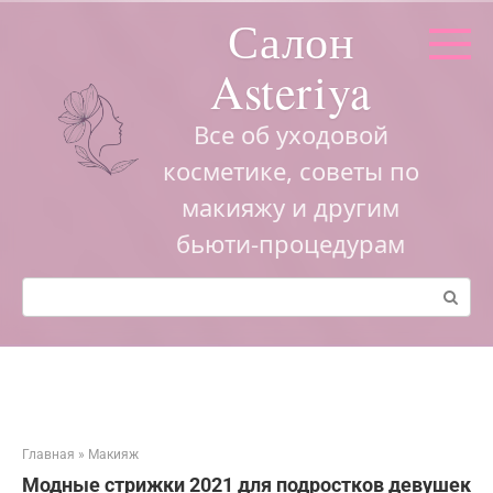
Перейти
Салон
к
контенту
Asteriya
Все об уходовой
косметике, советы по
макияжу и другим
бьюти-процедурам
Поиск:
Главная
»
Макияж
Модные стрижки 2021 для подростков девушек