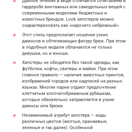
Данное течение в моде отличается сочетанием в
гардеробе винтажных или самодельных вещей с
современными моделями бюджетных и
известных брендов. Look хипстеров можно
охарактеризовать как «нарочито небрежный».
Этот стиль предполагает ношение узких
джинсов и обтягивающих фигуру брюк. При этом
в подобные модели облачаются не только
девушки, но и юноши.
Хипстеры не обходятся без такой одежды, как
футболки, кофты, свитеры и майки. При этом
главное правило — наличие животных принтов,
изображений городов или надписей на разных
языках. Многие парни отдают предпочтение
клетчатым хлопчатобумажным рубашкам,
которые обязательно заправляется в узкие
джинсы или брюки.
Незаменимый атрибут хипстера — кеды
различных цветов (желтые, оранжевые,
зеленые и так далее). Особенной