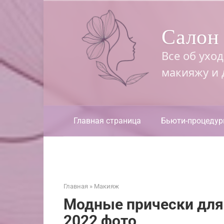
Перейти
к
Салон 
контенту
Все об ухо
макияжу и
Главная страница
Бьюти-процеду
Главная
»
Макияж
Модные прически для
2022 фото