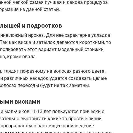
енной челкой самая лучшая и какова процедура
ормация из данной статьи.
алышей и подростков
ание ложный ирокез. Для нее характерна укладка
 Так как виска и затылок делаются короткими, то
спользовать этот вариант модельный стрижки
а, кроме овала.
глядят по-разному на волосах разного цвета.
щи различных насадок удается создавать целые
волосах переходы будут не так заметны.
тыми висками
и мальчиков 11-13 лет пользуются прически с
ательно выстригать какие-то простые линии.
превращается в настоящее произведение
асимметрию, когда сильно укорочена только одна