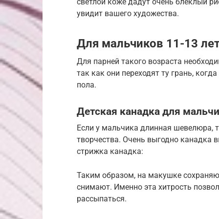
светлой коже дадут очень блеклый рис
увидит вашего художества.
Для мальчиков 11-13 ле
Для парней такого возраста необход
так как они переходят ту грань, ког
пола.
Детская канадка для мальч
Если у мальчика длинная шевелюра, 
творчества. Очень выгодно канадка в
стрижка канадка:
Таким образом, на макушке сохраняют
снимают. Именно эта хитрость позвол
рассыпаться.