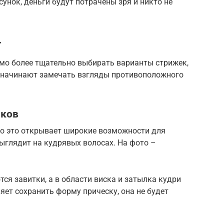
унок, деньги будут потрачены зря и никто не
т
имо более тщательно выбирать варианты стрижек,
да начинают замечать взгляды противоположного
иков
то это открывает широкие возможности для
ыглядит на кудрявых волосах. На фото –
ся завитки, а в области виска и затылка кудри
яет сохранить форму прическу, она не будет