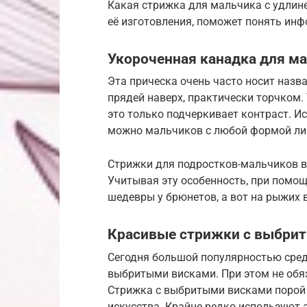
Какая стрижка для мальчика с удлин
её изготовления, поможет понять инф
Укороченная канадка для м
Эта прическа очень часто носит назв
прядей наверх, практически торчком.
это только подчеркивает контраст. И
можно мальчиков с любой формой лиц
Стрижки для подростков-мальчиков вы
Учитывая эту особенность, при помо
шедевры у брюнетов, а вот на рыжих 
Красивые стрижки с выбри
Сегодня большой популярностью сред
выбритыми висками. При этом не обяз
Стрижка с выбритыми висками порой 
искусства. Крайне редко используют 