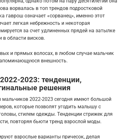
популярна, однако потом на пару десятилетий она
снова ворвалась в топ трендов подростковой
ка гаврош означает «сорванец», именно этот
ичает легкая небрежность и некоторая
мируется за счет удлиненных прядей на затылке
 в области висков.
явых и прямых волосах, в любом случае мальчик
 запоминающуюся внешность.
2022-2023: тенденции,
игинальные решения
 мальчиков 2022-2023 сегодня имеют большой
ров, которые позволят угодить малышу с
головы, стилем одежды. Тенденции стрижек для
сти, повторяя бьюти тренд взрослой моды.
руют взрослые варианты причесок, делая