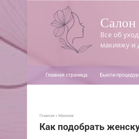
Перейти
к
Салон 
контенту
Все об ухо
макияжу и
Главная страница
Бьюти-процеду
Главная
»
Макияж
Как подобрать женск