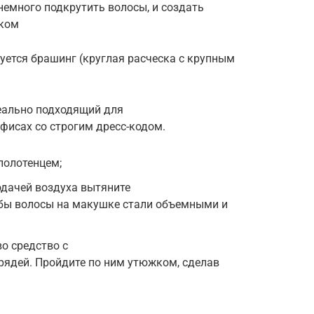
емного подкрутить волосы, и создать
аком
уется брашинг (круглая расческа с крупным
деально подходящий для
 офисах со строгим дресс-кодом.
полотенцем;
одачей воздуха вытяните
обы волосы на макушке стали объемными и
о средство с
рядей. Пройдите по ним утюжком, сделав