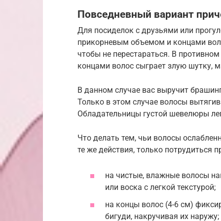
Повседневный вариант прич
Для посиделок с друзьями или прогул
прикорневым объемом и концами воло
чтобы не перестараться. В противно
концами волос сыграет злую шутку, м
В данном случае вас выручит брашин
Только в этом случае волосы вытягива
Обладательницы густой шевелюры лег
Что делать тем, чьи волосы ослаблен
те же действия, только потрудиться 
на чистые, влажные волосы на
или воска с легкой текстурой;
на концы волос (4-6 см) фикс
бигуди, накручивая их наружу;