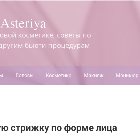
Asteriya
довой косметике, советы по
 другим бьюти-процедурам
ры
Волосы
Косметика
Макияж
Маникюр
ую стрижку по форме лица