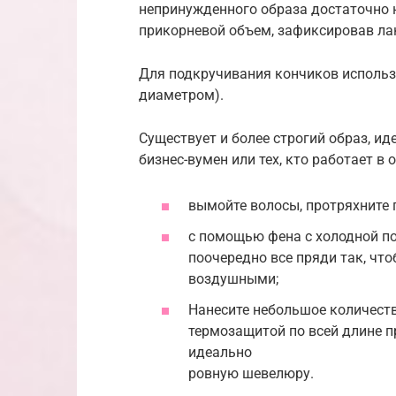
непринужденного образа достаточно н
прикорневой объем, зафиксировав л
Для подкручивания кончиков использ
диаметром).
Существует и более строгий образ, и
бизнес-вумен или тех, кто работает в
вымойте волосы, протряхните 
с помощью фена с холодной п
поочередно все пряди так, чт
воздушными;
Нанесите небольшое количеств
термозащитой по всей длине п
идеально
ровную шевелюру.