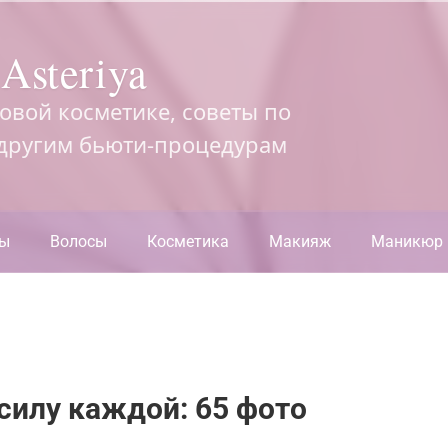
Asteriya
довой косметике, советы по
 другим бьюти-процедурам
ры
Волосы
Косметика
Макияж
Маникюр
силу каждой: 65 фото