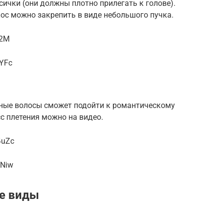
сички (они должны плотно прилегать к голове).
кос можно закрепить в виде небольшого пучка.
e2M
1YFc
ные волосы сможет подойти к романтическому
с плетения можно на видео.
4uZc
5Niw
е виды