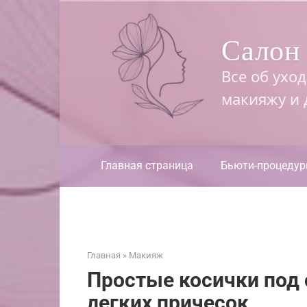
Перейти
к
Салон 
контенту
Все об ухо
макияжу и
Главная страница
Бьюти-процеду
Главная
»
Макияж
Простые косички под 
легких причесок