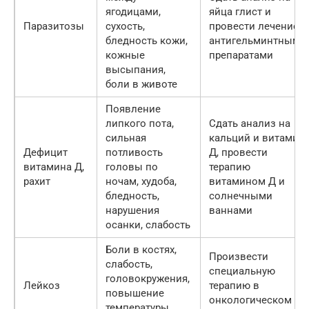
ягодицами,
яйца глист и
Паразитозы
сухость,
провести лечение
бледность кожи,
антигельминтными
кожные
препаратами
высыпания,
боли в животе
Появление
липкого пота,
Сдать анализ на
сильная
кальций и витамин
Дефицит
потливость
Д, провести
витамина Д,
головы по
терапию
рахит
ночам, худоба,
витамином Д и
бледность,
солнечными
нарушения
ваннами
осанки, слабость
Боли в костях,
Произвести
слабость,
специальную
головокружения,
Лейкоз
терапию в
повышение
онкологическом
температуры,